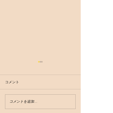
コメント
【あなたの足に合うつま
【シャープなレ
コメントを追加…
先の形】
プシューズ】