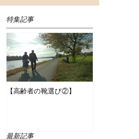
特集記事
【高齢者の靴選び②】
【革の種類｜
びますか？】
最新記事