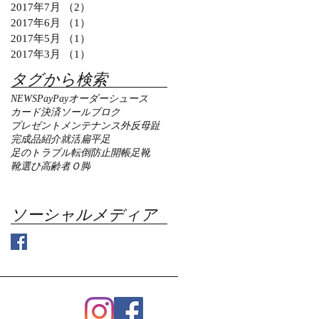
2017年7月
（2）
2件の記事
2017年6月
（1）
1件の記事
2017年5月
（1）
1件の記事
2017年3月
（1）
1件の記事
タグから検索
NEWS
PayPay
オーダーシューズ
カード決済
ソール
ブログ
プレゼント
メンテナンス
外反母趾
完成品紹介
就活
扁平足
足のトラブル
転倒防止
開帳足
靴
靴選び
高齢者
Ｏ脚
ソーシャルメディア