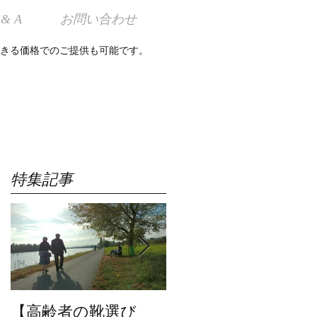
 & A
お問い合わせ
きる価格でのご提供も可能です。
特集記事
ウ
し
の
い
【高齢者の靴選び
【革の種類｜どんな
ポ