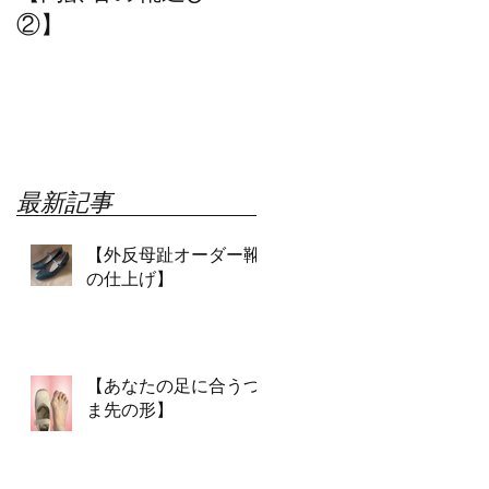
②】
革を選びますか？】
最新記事
【外反母趾オーダー靴
の仕上げ】
【あなたの足に合うつ
ま先の形】