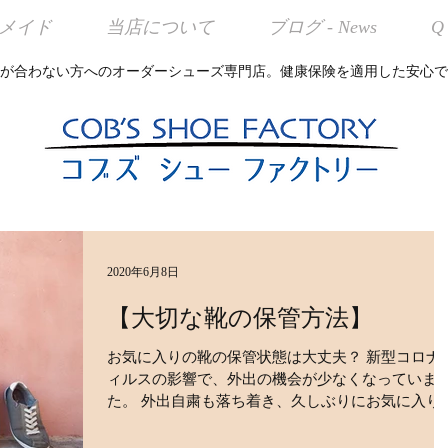
メイド
当店について
ブログ - News
Q
が合わない方へのオーダーシューズ専門店。健康保険を適用した安心で
2020年6月8日
【大切な靴の保管方法】
お気に入りの靴の保管状態は大丈夫？ 新型コロナ
ィルスの影響で、外出の機会が少なくなっていま
た。 外出自粛も落ち着き、久しぶりにお気に入り
靴を履いてお出かけする場面で、大切に保管して
た靴が靴箱から出して履いてみるとソールがポロ